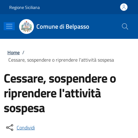
Salta al contenuto principale
Skip to footer content
Regione Siciliana
Comune di Belpasso
Briciole di pane
Home
/
Cessare, sospendere o riprendere l'attività sospesa
Cessare, sospendere o
riprendere l'attività
sospesa
Condividi