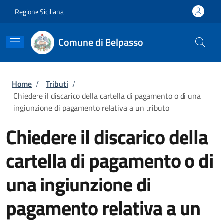
Salta al contenuto principale
Skip to footer content
Regione Siciliana
Comune di Belpasso
Briciole di pane
Home
/
Tributi
/
Chiedere il discarico della cartella di pagamento o di una
ingiunzione di pagamento relativa a un tributo
Chiedere il discarico della
cartella di pagamento o di
una ingiunzione di
pagamento relativa a un