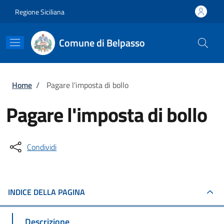
Salta al contenuto principale
Skip to footer content
Regione Siciliana
Comune di Belpasso
Briciole di pane
Home
/
Pagare l'imposta di bollo
Pagare l'imposta di bollo
Condividi
INDICE DELLA PAGINA
Descrizione