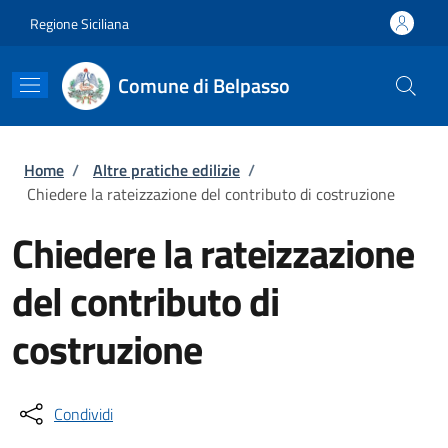
Salta al contenuto principale
Skip to footer content
Regione Siciliana
Comune di Belpasso
Briciole di pane
Home
/
Altre pratiche edilizie
/
Chiedere la rateizzazione del contributo di costruzione
Chiedere la rateizzazione
del contributo di
costruzione
Condividi