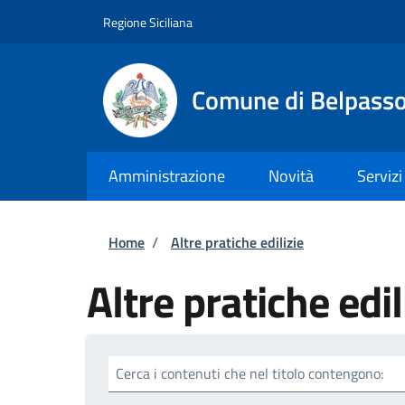
Salta al contenuto principale
Skip to footer content
Regione Siciliana
Comune di Belpass
Amministrazione
Novità
Servizi
Briciole di pane
Home
/
Altre pratiche edilizie
Altre pratiche edil
Cerca i contenuti che nel titolo contengono: