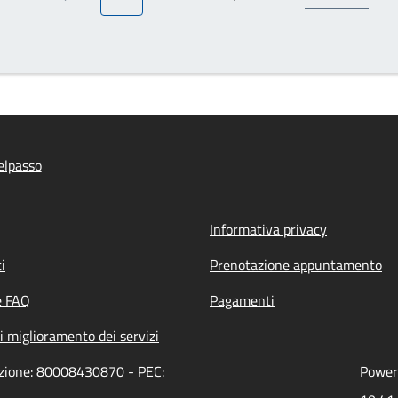
Pagina precedente
Pagina attuale
Pagina
Prossima pagina
elpasso
Informativa privacy
i
Prenotazione appuntamento
e FAQ
Pagamenti
i miglioramento dei servizi
azione: 80008430870 - PEC:
Powere