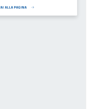
VAI ALLA PAGINA
he page number you want to go to