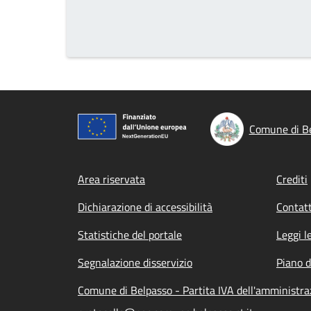
Comune di B
Footer menu
Area riservata
Crediti
Dichiarazione di accessibilità
Contatt
Statistiche del portale
Leggi l
Segnalazione disservizio
Piano d
Comune di Belpasso - Partita IVA dell'amministr