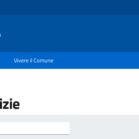
o
Vivere il Comune
izie