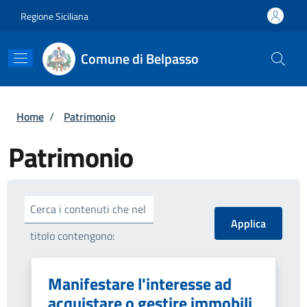
Salta al contenuto principale
Skip to footer content
Regione Siciliana
Comune di Belpasso
Briciole di pane
Home
/
Patrimonio
Patrimonio
Cerca i contenuti che nel
titolo contengono:
Manifestare l'interesse ad
acquistare o gestire immobili