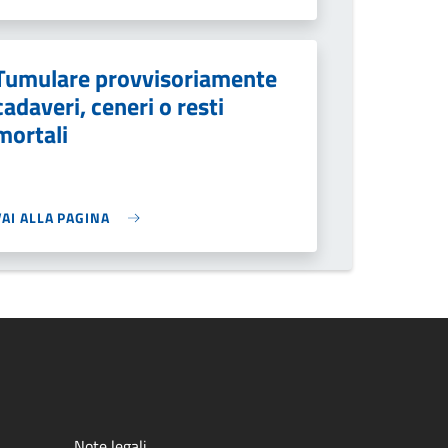
Tumulare provvisoriamente
cadaveri, ceneri o resti
mortali
VAI ALLA PAGINA
Note legali