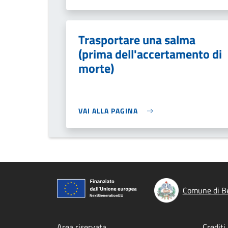
Trasportare una salma
(prima dell'accertamento di
morte)
VAI ALLA PAGINA
Comune di B
Area riservata
Crediti