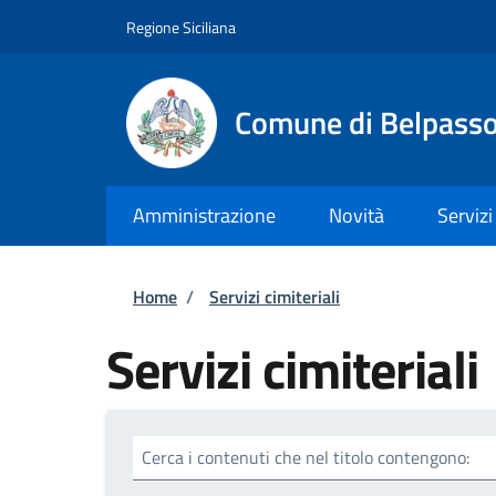
Salta al contenuto principale
Skip to footer content
Regione Siciliana
Comune di Belpass
Amministrazione
Novità
Servizi
Briciole di pane
Home
/
Servizi cimiteriali
Servizi cimiteriali
Cerca i contenuti che nel titolo contengono: