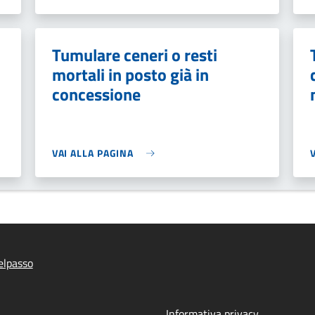
Tumulare ceneri o resti
mortali in posto già in
concessione
VAI ALLA PAGINA
elpasso
Informativa privacy