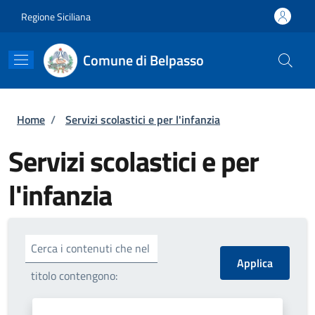
Salta al contenuto principale
Skip to footer content
Regione Siciliana
Comune di Belpasso
Briciole di pane
Home
/
Servizi scolastici e per l'infanzia
Servizi scolastici e per
l'infanzia
Cerca i contenuti che nel
titolo contengono: