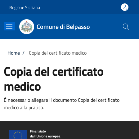
Salta al contenuto principale
Skip to footer content
Regione Siciliana
Comune di Belpasso
Briciole di pane
Home
/
Copia del certificato medico
Copia del certificato
medico
È necessario allegare il documento Copia del certificato
medico alla pratica.