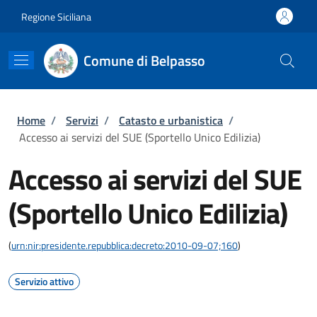
Salta al contenuto principale
Skip to footer content
Regione Siciliana
Comune di Belpasso
Briciole di pane
Home
/
Servizi
/
Catasto e urbanistica
/
Accesso ai servizi del SUE (Sportello Unico Edilizia)
Accesso ai servizi del SUE
(Sportello Unico Edilizia)
(
urn:nir:presidente.repubblica:decreto:2010-09-07;160
)
Servizio attivo