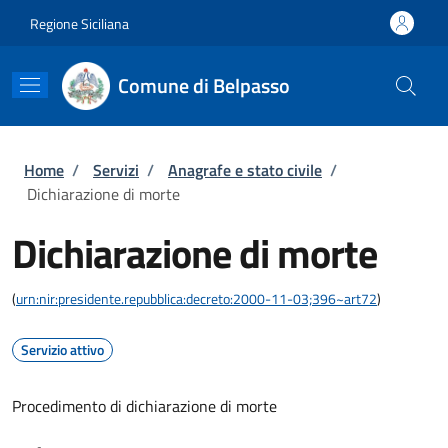
Salta al contenuto principale
Skip to footer content
Regione Siciliana
Comune di Belpasso
Briciole di pane
Home
/
Servizi
/
Anagrafe e stato civile
/
Dichiarazione di morte
Dichiarazione di morte
(
urn:nir:presidente.repubblica:decreto:2000-11-03;396~art72
)
Servizio attivo
Procedimento di dichiarazione di morte