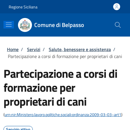
Salta al contenuto principale
Skip to footer content
Regione Siciliana
Comune di Belpasso
Briciole di pane
Home
/
Servizi
/
Salute, benessere e assistenza
/
Partecipazione a corsi di formazione per proprietari di cani
Partecipazione a corsi di
formazione per
proprietari di cani
(
urn:nir:Ministero.lavoro.politiche.sociali:ordinanza:2009-03-03~art1
)
Servizio attivo