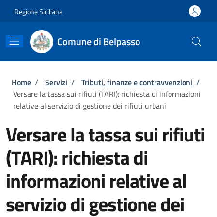
Salta al contenuto principale
Skip to footer content
Regione Siciliana
Comune di Belpasso
Briciole di pane
Home
/
Servizi
/
Tributi, finanze e contravvenzioni
/
Versare la tassa sui rifiuti (TARI): richiesta di informazioni
relative al servizio di gestione dei rifiuti urbani
Versare la tassa sui rifiuti
(TARI): richiesta di
informazioni relative al
servizio di gestione dei