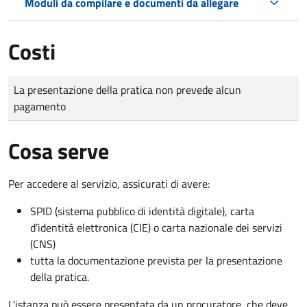
Moduli da compilare e documenti da allegare
Costi
Tipo di pagamento
Importo
La presentazione della pratica non prevede alcun
pagamento
Cosa serve
Per accedere al servizio, assicurati di avere:
SPID (sistema pubblico di identità digitale), carta
d’identità elettronica (CIE) o carta nazionale dei servizi
(CNS)
tutta la documentazione prevista per la presentazione
della pratica.
L'istanza può essere presentata da un procuratore, che deve