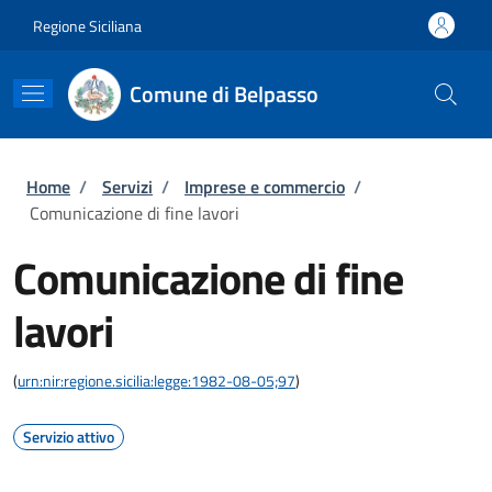
Salta al contenuto principale
Skip to footer content
Regione Siciliana
Comune di Belpasso
Briciole di pane
Home
/
Servizi
/
Imprese e commercio
/
Comunicazione di fine lavori
Comunicazione di fine
lavori
(
urn:nir:regione.sicilia:legge:1982-08-05;97
)
Servizio attivo