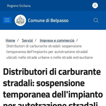
Salta al contenuto principale
Skip to footer content
Regione Siciliana
Comune di Belpasso
Briciole di pane
Home
/
Servizi
/
Imprese e commercio
/
Distributori di carburante stradali: sospensione
temporanea dell'impianto per autotrazione stradali
ubicati nelle strade urbane o nelle strade extraurbane
Distributori di carburante
stradali: sospensione
temporanea dell'impianto
per autotrazione stradali