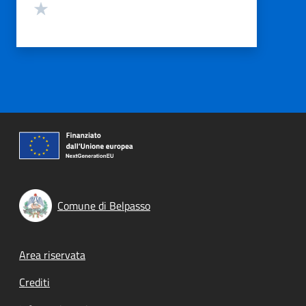
Valuta 1 stelle su 5
Comune di Belpasso
Footer menu
Area riservata
Crediti