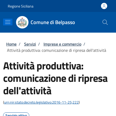
Salta al contenuto principale
Skip to footer content
Regione Siciliana
Comune di Belpasso
Briciole di pane
Home
/
Servizi
/
Imprese e commercio
/
Attività produttiva: comunicazione di ripresa dell'attività
Attività produttiva:
comunicazione di ripresa
dell'attività
(
urn:nir:stato:decreto.legislativo:2016-11-25;222
)
Servizio attivo