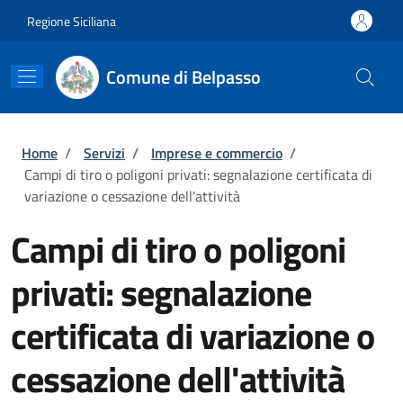
Salta al contenuto principale
Skip to footer content
Regione Siciliana
Comune di Belpasso
Briciole di pane
Home
/
Servizi
/
Imprese e commercio
/
Campi di tiro o poligoni privati: segnalazione certificata di
variazione o cessazione dell'attività
Campi di tiro o poligoni
privati: segnalazione
certificata di variazione o
cessazione dell'attività