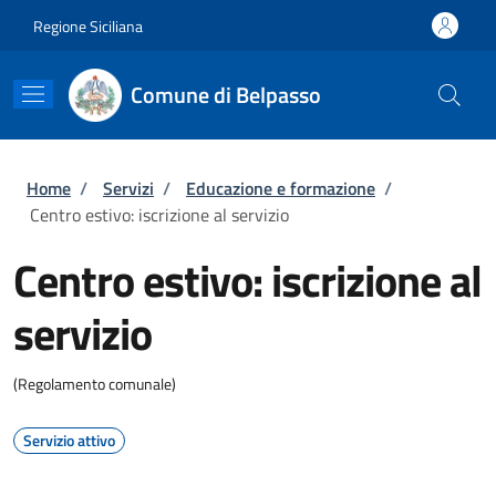
Salta al contenuto principale
Skip to footer content
Regione Siciliana
Comune di Belpasso
Briciole di pane
Home
/
Servizi
/
Educazione e formazione
/
Centro estivo: iscrizione al servizio
Centro estivo: iscrizione al
servizio
(Regolamento comunale)
Servizio attivo