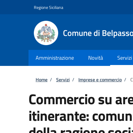
Salta al contenuto principale
Skip to footer content
Regione Siciliana
Comune di Belpass
Amministrazione
Novità
Servizi
Briciole di pane
Home
/
Servizi
/
Imprese e commercio
/
C
Commercio su are
itinerante: comun
della ragione soci