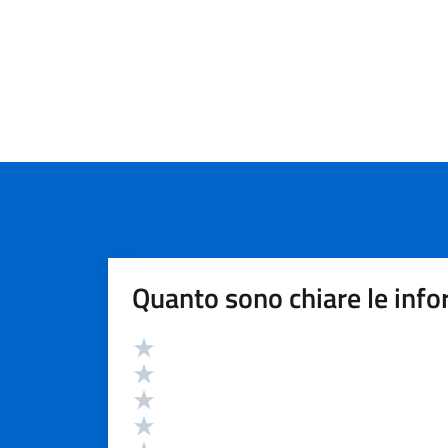
Quanto sono chiare le info
Valutazione
Valuta 5 stelle su 5
Valuta 4 stelle su 5
Valuta 3 stelle su 5
Valuta 2 stelle su 5