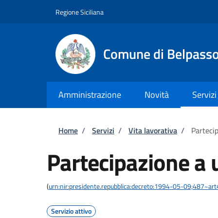
Salta al contenuto principale
Skip to footer content
Regione Siciliana
Comune di Belpass
Amministrazione
Novità
Servizi
Briciole di pane
Home
/
Servizi
/
Vita lavorativa
/
Parteci
Partecipazione a 
(
urn:nir:presidente.repubblica:decreto:1994-05-09;487~art
Servizio attivo