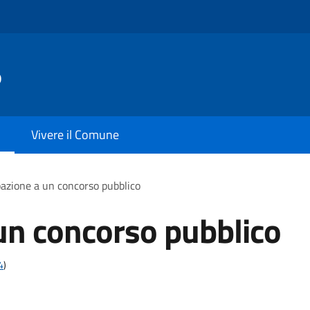
o
Vivere il Comune
pazione a un concorso pubblico
un concorso pubblico
4
)