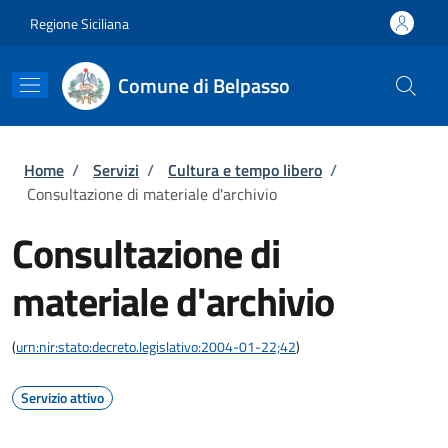
Salta al contenuto principale
Skip to footer content
Regione Siciliana
Comune di Belpasso
Briciole di pane
Home
/
Servizi
/
Cultura e tempo libero
/
Consultazione di materiale d'archivio
Consultazione di
materiale d'archivio
(
urn:nir:stato:decreto.legislativo:2004-01-22;42
)
Servizio attivo