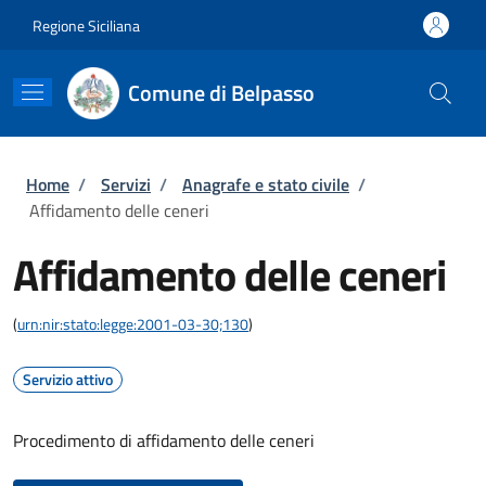
Salta al contenuto principale
Skip to footer content
Regione Siciliana
Comune di Belpasso
Briciole di pane
Home
/
Servizi
/
Anagrafe e stato civile
/
Affidamento delle ceneri
Affidamento delle ceneri
(
urn:nir:stato:legge:2001-03-30;130
)
Servizio attivo
Procedimento di affidamento delle ceneri