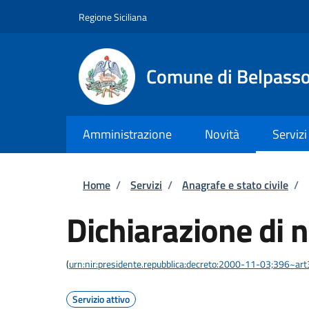
Salta al contenuto principale
Skip to footer content
Regione Siciliana
Comune di Belpass
Amministrazione
Novità
Servizi
Briciole di pane
Home
/
Servizi
/
Anagrafe e stato civile
/
Dichiarazione di n
(
urn:nir:presidente.repubblica:decreto:2000-11-03;396~ar
Servizio attivo