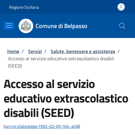
Salta al contenuto principale
Skip to footer content
Regione Siciliana
Comune di Belpasso
Briciole di pane
Home
/
Servizi
/
Salute, benessere e assistenza
/
Accesso al servizio educativo extrascolastico disabili
(SEED)
Accesso al servizio
educativo extrascolastico
disabili (SEED)
(
urn:nir:stato:legge:1992-02-05;104~art8
)