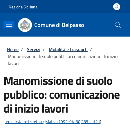
Salta al contenuto principale
Skip to footer content
Regione Siciliana
Comune di Belpasso
Briciole di pane
Home
/
Servizi
/
Mobilità e trasporti
/
Manomissione di suolo pubblico: comunicazione di inizio
lavori
Manomissione di suolo
pubblico: comunicazione
di inizio lavori
(
urn:nir:stato:decreto.legislativo:1992-04-30;285~art21
)