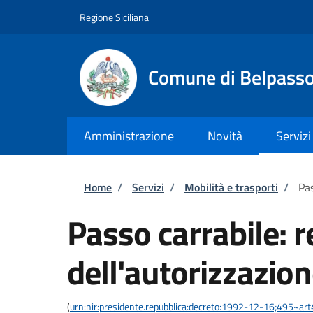
Salta al contenuto principale
Skip to footer content
Regione Siciliana
Comune di Belpass
Amministrazione
Novità
Servizi
Briciole di pane
Home
/
Servizi
/
Mobilità e trasporti
/
Pas
Passo carrabile: 
dell'autorizzazio
(
urn:nir:presidente.repubblica:decreto:1992-12-16;495~ar