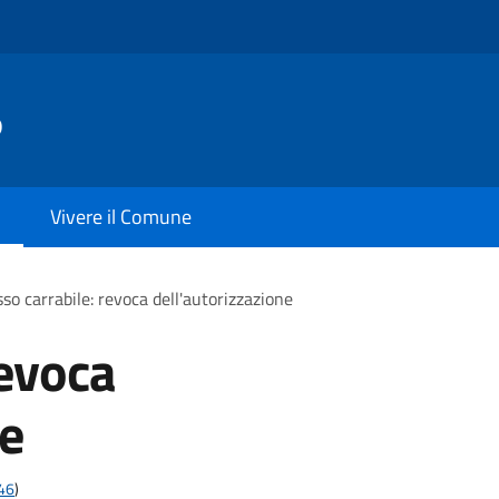
o
Vivere il Comune
so carrabile: revoca dell'autorizzazione
revoca
ne
t46
)