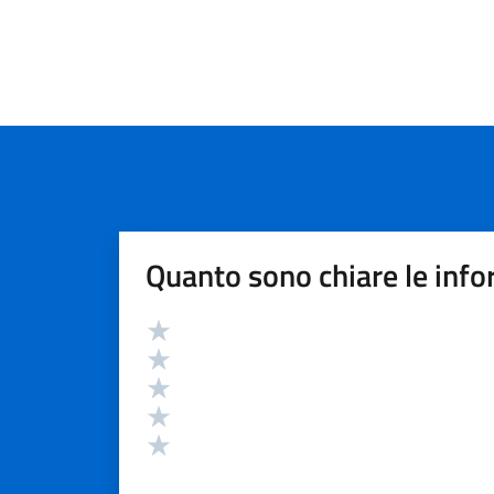
Quanto sono chiare le info
Valutazione
Valuta 5 stelle su 5
Valuta 4 stelle su 5
Valuta 3 stelle su 5
Valuta 2 stelle su 5
Valuta 1 stelle su 5