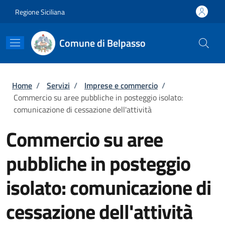
Salta al contenuto principale
Skip to footer content
Regione Siciliana
Comune di Belpasso
Briciole di pane
Home
/
Servizi
/
Imprese e commercio
/
Commercio su aree pubbliche in posteggio isolato:
comunicazione di cessazione dell'attività
Commercio su aree
pubbliche in posteggio
isolato: comunicazione di
cessazione dell'attività