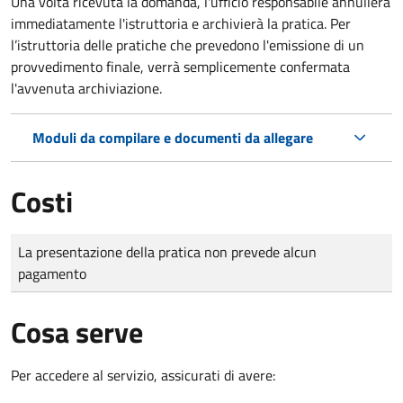
Una volta ricevuta la domanda, l'ufficio responsabile annullerà
immediatamente l'istruttoria e archivierà la pratica. Per
l’istruttoria delle pratiche che prevedono l'emissione di un
provvedimento finale, verrà semplicemente confermata
l'avvenuta archiviazione.
Moduli da compilare e documenti da allegare
Costi
Tipo di pagamento
Importo
La presentazione della pratica non prevede alcun
pagamento
Cosa serve
Per accedere al servizio, assicurati di avere: