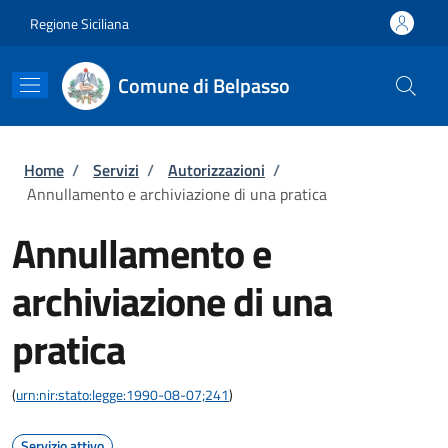
Salta al contenuto principale
Skip to footer content
Regione Siciliana
Comune di Belpasso
Briciole di pane
Home
/
Servizi
/
Autorizzazioni
/
Annullamento e archiviazione di una pratica
Annullamento e
archiviazione di una
pratica
(
urn:nir:stato:legge:1990-08-07;241
)
Servizio attivo