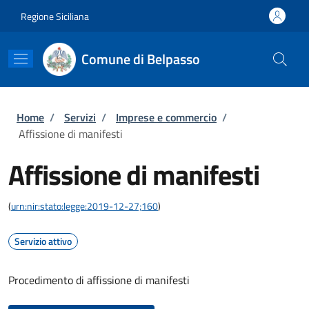
Salta al contenuto principale
Skip to footer content
Regione Siciliana
Comune di Belpasso
Briciole di pane
Home
/
Servizi
/
Imprese e commercio
/
Affissione di manifesti
Affissione di manifesti
(
urn:nir:stato:legge:2019-12-27;160
)
Servizio attivo
Procedimento di affissione di manifesti