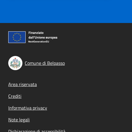
Comune di Belpasso
Footer menu
Area riservata
Crediti
Informativa privacy
Note legali
Dichiarazione di accessibilità