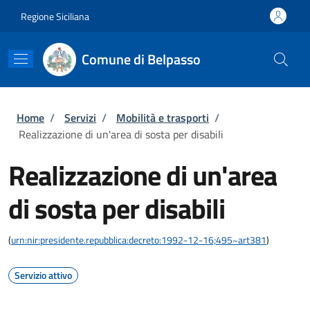
Salta al contenuto principale
Skip to footer content
Regione Siciliana
Comune di Belpasso
Briciole di pane
Home
/
Servizi
/
Mobilità e trasporti
/
Realizzazione di un'area di sosta per disabili
Realizzazione di un'area
di sosta per disabili
(
urn:nir:presidente.repubblica:decreto:1992-12-16;495~art381
)
Servizio attivo