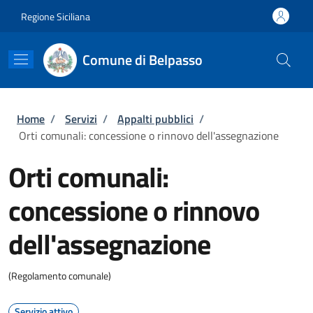
Salta al contenuto principale
Skip to footer content
Regione Siciliana
Comune di Belpasso
Briciole di pane
Home
/
Servizi
/
Appalti pubblici
/
Orti comunali: concessione o rinnovo dell'assegnazione
Orti comunali:
concessione o rinnovo
dell'assegnazione
(Regolamento comunale)
Servizio attivo