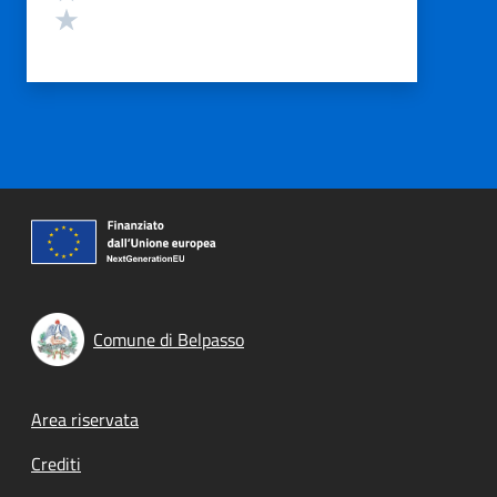
Valuta 1 stelle su 5
Comune di Belpasso
Footer menu
Area riservata
Crediti